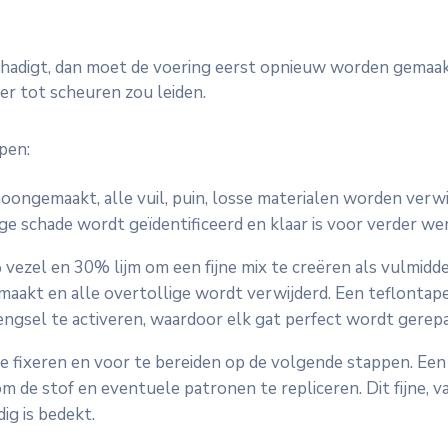
schadigt, dan moet de voering eerst opnieuw worden gemaak
r tot scheuren zou leiden.
pen:
oongemaakt, alle vuil, puin, losse materialen worden ver
ge schade wordt geïdentificeerd en klaar is voor verder wer
el en 30% lijm om een ​​fijne mix te creëren als vulmiddel,
aakt en alle overtollige wordt verwijderd. Een teflontap
gsel te activeren, waardoor elk gat perfect wordt gerepa
 fixeren en voor te bereiden op de volgende stappen. Een 
 de stof en eventuele patronen te repliceren. Dit fijne, v
ig is bedekt.