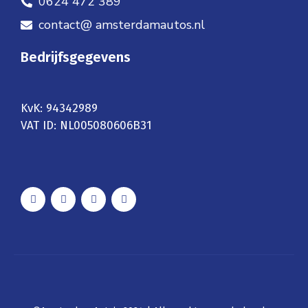
0624 472 389
contact@ amsterdamautos.nl
Bedrijfsgegevens
KvK: 94342989
VAT ID: NL005080606B31