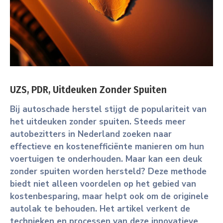
UZS, PDR, Uitdeuken Zonder Spuiten
Bij autoschade herstel stijgt de populariteit van
het uitdeuken zonder spuiten. Steeds meer
autobezitters in Nederland zoeken naar
effectieve en kostenefficiënte manieren om hun
voertuigen te onderhouden. Maar kan een deuk
zonder spuiten worden hersteld? Deze methode
biedt niet alleen voordelen op het gebied van
kostenbesparing, maar helpt ook om de originele
autolak te behouden. Het artikel verkent de
technieken en processen van deze innovatieve