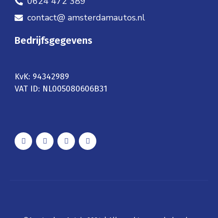
0624 472 389
contact@ amsterdamautos.nl
Bedrijfsgegevens
KvK: 94342989
VAT ID: NL005080606B31