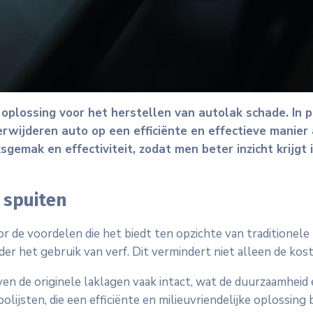
 oplossing voor het herstellen van autolak schade. In 
jderen auto op een efficiënte en effectieve manier aa
sgemak en effectiviteit, zodat men beter inzicht krijgt
 spuiten
r de voordelen die het biedt ten opzichte van traditionele
er het gebruik van verf. Dit vermindert niet alleen de kost
en de originele laklagen vaak intact, wat de duurzaamheid 
ijsten, die een efficiënte en milieuvriendelijke oplossing 