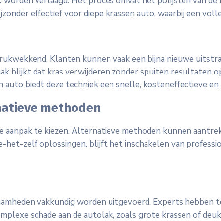
nlijk worden verlaagd. Het proces omvat het polijsten van d
ijzonder effectief voor diepe krassen auto, waarbij een volle
s indrukwekkend. Klanten kunnen vaak een bijna nieuwe uits
k blijkt dat kras verwijderen zonder spuiten resultaten ople
 auto biedt deze techniek een snelle, kosteneffectieve en 
rnatieve methoden
ste aanpak te kiezen. Alternatieve methoden kunnen aantrek
e-het-zelf oplossingen, blijft het inschakelen van professio
kzaamheden vakkundig worden uitgevoerd. Experts hebben t
omplexe schade aan de autolak, zoals grote krassen of deuke