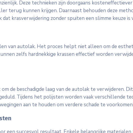
nzienlijk. Deze technieken zijn doorgaans kosteneffectiev
ller terug kunnen krijgen. Daarnaast behouden deze methode
jk dat krasverwijdering zonder spuiten een slimme keuze is 
llen van autolak. Het proces helpt niet alleen om de esthe
unnen zelfs hardnekkige krassen effectief worden verwijder
kt om de beschadigde laag van de autolak te verwijderen. D
geduld. Tijdens het polijsten worden vaak verschillende te
 bewegingen aan te houden om verdere schade te voorkomen
jsten
oor een succesvol resultaat. Enkele belangrijke materialen z