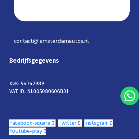
contact@ amsterdamautos.nl
Bedrijfsgegevens
KvK: 94342989
VAT ID: NL005080606B31
Facebook-square
Twitter
Instagram
Youtube-play